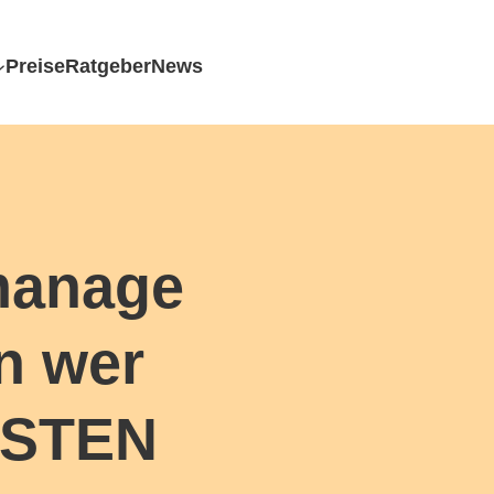
Preise
Ratgeber
News
manage
n wer
ESTEN